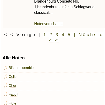
Brandenburg Concerto No.
1,brandenburg sinfonia Schlagworte:
classical,...
Notenvorschau…
< < Vorige
|
1
2
3
4
5
|
Nächste
> >
Alle Noten
Bläserensemble
Cello
Chor
Fagott
Flöte