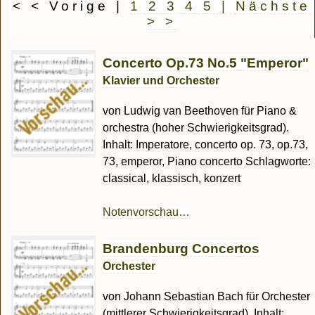
< < Vorige
|
1
2
3
4
5
|
Nächste
> >
Concerto Op.73 No.5 "Emperor"
Klavier und Orchester
von Ludwig van Beethoven für Piano &
orchestra (hoher Schwierigkeitsgrad).
Inhalt: Imperatore, concerto op. 73, op.73,
73, emperor, Piano concerto Schlagworte:
classical, klassisch, konzert
Notenvorschau…
Brandenburg Concertos
Orchester
von Johann Sebastian Bach für Orchester
(mittlerer Schwierigkeitsgrad). Inhalt: