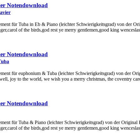
der Notendownload
avier
gement für Tuba in Eb & Piano (leichter Schwierigkeitsgrad) von der O
er,carol of the birds,god rest ye merry gentlemen,good king wenceslas,
der Notendownload
Tuba
ement für euphonium & Tuba (leichter Schwierigkeitsgrad) von der Orig
nowell, joy to the world, we wish you a merry christmas, the coventry caro
der Notendownload
gement für Tuba & Piano (leichter Schwierigkeitsgrad) von der Origina
er,carol of the birds,god rest ye merry gentlemen,good king wenceslas,