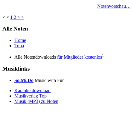
Notenvorschau…
< <
1
2
> >
Alle Noten
Home
Tuba
1
Alle Notendownloads
für Mitglieder kostenlos
Musiklinks
So.Mi.Do
Music with Fun
Karaoke download
Musikverlag Top
Musik (MP3) zu Noten