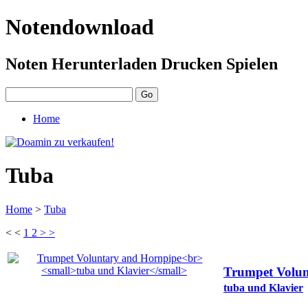
Notendownload
Noten Herunterladen Drucken Spielen
Home
Tuba
Home
>
Tuba
< <
1
2
> >
Trumpet Volun
tuba und Klavier