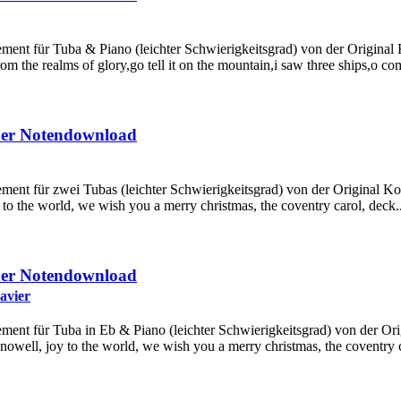
ement für Tuba & Piano (leichter Schwierigkeitsgrad) von der Original 
m the realms of glory,go tell it on the mountain,i saw three ships,o come
der Notendownload
ement für zwei Tubas (leichter Schwierigkeitsgrad) von der Original Kom
y to the world, we wish you a merry christmas, the coventry carol, deck..
der Notendownload
avier
ement für Tuba in Eb & Piano (leichter Schwierigkeitsgrad) von der Ori
st nowell, joy to the world, we wish you a merry christmas, the coventry c