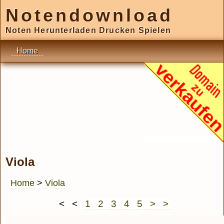
Notendownload
Noten Herunterladen Drucken Spielen
Home
Viola
Home
>
Viola
< <
1
2
3
4
5
> >