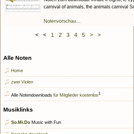
carnival of animals, the animals carnival S
Notenvorschau…
< <
1
2
3
4
5
> >
Alle Noten
Home
zwei Violen
1
Alle Notendownloads
für Mitglieder kostenlos
Musiklinks
So.Mi.Do
Music with Fun