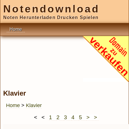
Notendownload
Noten Herunterladen Drucken Spielen
Home
Klavier
Home
>
Klavier
< <
1
2
3
4
5
> >