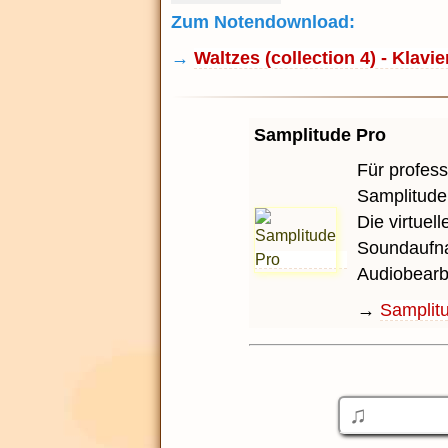
Zum Notendownload:
→
Waltzes (collection 4) - Klavie
Samplitude Pro
Für profess
Samplitude
Die virtuel
Soundaufna
Audiobearb
→
Samplit