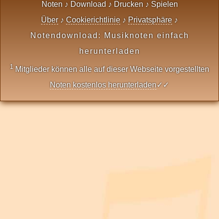
Noten ♪ Download ♪ Drucken ♪ Spielen
Über
♪
Cookierichtlinie
♪
Privatsphäre
♪
Notendownload: Musiknoten einfach
herunterladen
1
Mitglieder können alle auf dieser Webseite vorgestellten
Noten kostenlos herunterladen
✓✓