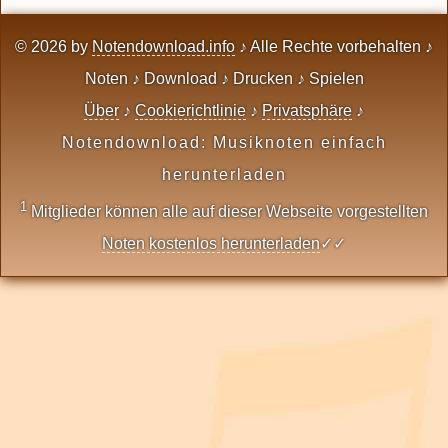
© 2026 by
Notendownload.info
♪ Alle Rechte vorbehalten ♪
Noten ♪ Download ♪ Drucken ♪ Spielen
Über
♪
Cookierichtlinie
♪
Privatsphäre
♪
Notendownload: Musiknoten einfach
herunterladen
1
Mitglieder können alle auf dieser Webseite vorgestellten
Noten kostenlos herunterladen
✓✓