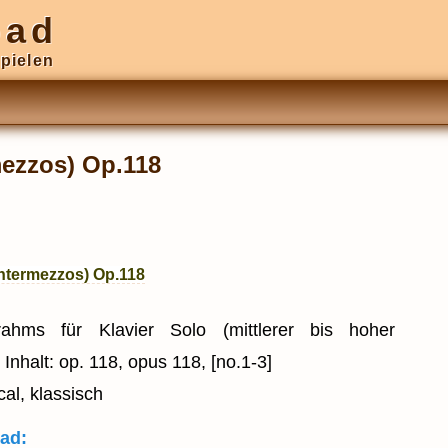
oad
pielen
mezzos) Op.118
Intermezzos) Op.118
hms für Klavier Solo (mittlerer bis hoher
Inhalt: op. 118, opus 118, [no.1-3]
cal, klassisch
ad: