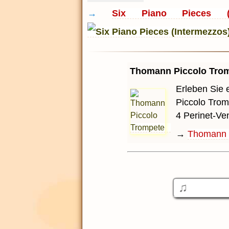
→
Six Piano Pieces (I
Thomann Piccolo Tro
Erleben Sie 
Piccolo Tromp
4 Perinet-Ven
→
Thomann 