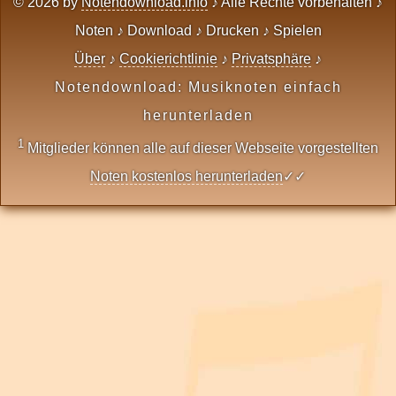
© 2026 by
Notendownload.info
♪ Alle Rechte vorbehalten ♪
Noten ♪ Download ♪ Drucken ♪ Spielen
Über
♪
Cookierichtlinie
♪
Privatsphäre
♪
Notendownload: Musiknoten einfach
herunterladen
1
Mitglieder können alle auf dieser Webseite vorgestellten
Noten kostenlos herunterladen
✓✓