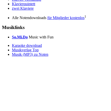
Klavierquintett
zwei Klaviere
1
Alle Notendownloads
für Mitglieder kostenlos
Musiklinks
So.Mi.Do
Music with Fun
Karaoke download
Musikverlag Top
Musik (MP3) zu Noten