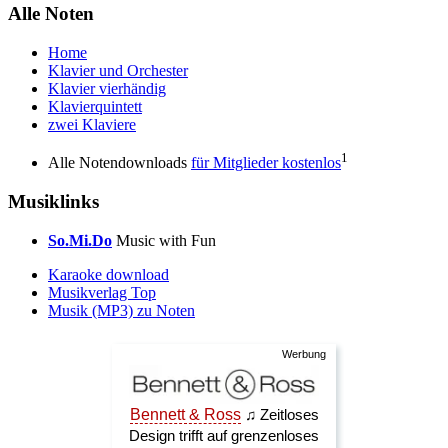
Alle Noten
Home
Klavier und Orchester
Klavier vierhändig
Klavierquintett
zwei Klaviere
1
Alle Notendownloads
für Mitglieder kostenlos
Musiklinks
So.Mi.Do
Music with Fun
Karaoke download
Musikverlag Top
Musik (MP3) zu Noten