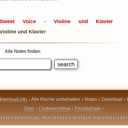
eet Voice - Violine und Klavier
Alle Noten finden:
ownload.info
♪ Alle Rechte vorbehalten ♪ Noten ♪ Download ♪ 
Über
♪
Cookierichtlinie
♪
Privatsphäre
♪
Notendownload: Musiknoten einfach herunterlade