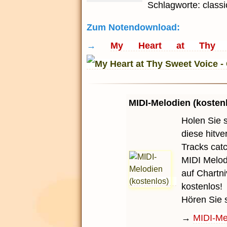
Schlagworte: classic
Zum Notendownload:
→
My Heart at Thy S
MIDI-Melodien (kosten
Holen Sie 
diese hitv
Tracks cat
MIDI Melod
auf Chartni
kostenlos!
Hören Sie 
→
MIDI-Mel