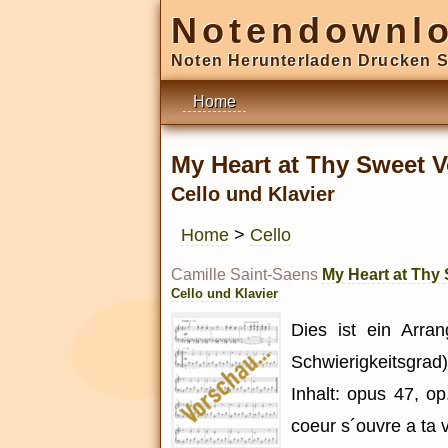
Notendownl
Noten Herunterladen Drucken S
Home
My Heart at Thy Sweet V
Cello und Klavier
Home
>
Cello
Camille Saint-Saens
My Heart at Thy
Cello und Klavier
Dies ist ein Arra
Schwierigkeitsgrad
Inhalt: opus 47, 
coeur s´ouvre a ta 