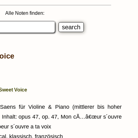
Alle Noten finden:
oice
 Sweet Voice
Saens für Violine & Piano (mittlerer bis hoher
) Inhalt: opus 47, op. 47, Mon cÃ…â€œur s´ouvre
eur s´ouvre a ta voix
al, klassisch, französisch