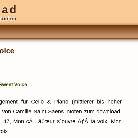
oad
pielen
oice
 Sweet Voice
ngement für Cello & Piano (mittlerer bis hoher
) von Camille Saint-Saens. Noten zum download.
op. 47, Mon cÃ…â€œur s´ouvre ÃƒÂ ta voix, Mon
voix