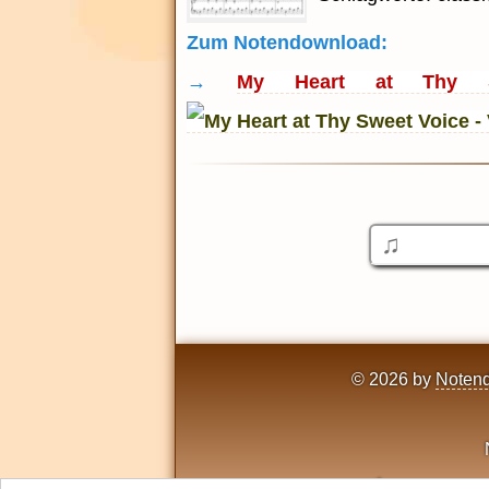
Zum Notendownload:
→
My Heart at Thy Sw
© 2026 by
Notend
1