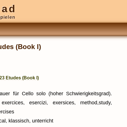
oad
pielen
udes (Book I)
123 Etudes (Book I)
auer für Cello solo (hoher Schwierigkeitsgrad).
 exercices, esercizi, exersices, method,study,
ercises
al, klassisch, unterricht