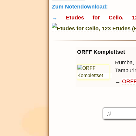
Zum Notendownload:
→
Etudes for Cello, 
ORFF Komplettset
Rumba, H
Tamburin
→
ORFF