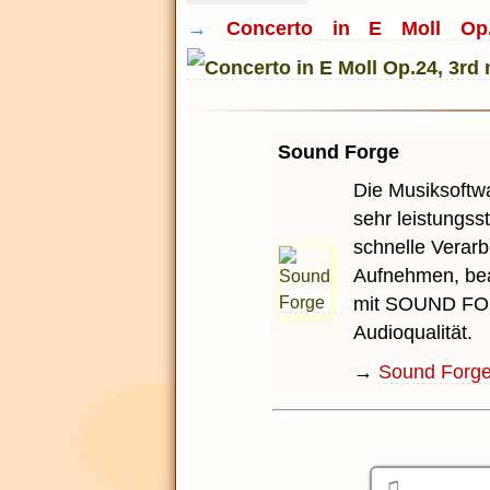
→
Concerto in E Moll Op
Sound Forge
Die Musiksoftwar
sehr leistungs
schnelle Verarb
Aufnehmen, bea
mit SOUND FOR
Audioqualität.
→
Sound Forg