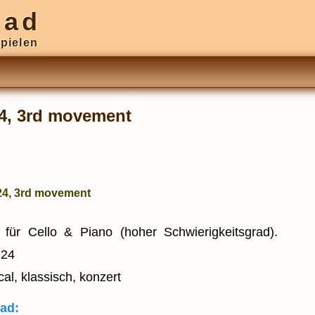
oad
pielen
24, 3rd movement
.24, 3rd movement
für Cello & Piano (hoher Schwierigkeitsgrad).
 24
al, klassisch, konzert
ad: