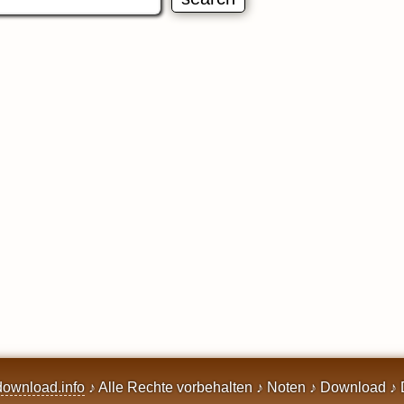
ownload.info
♪ Alle Rechte vorbehalten ♪ Noten ♪ Download ♪ 