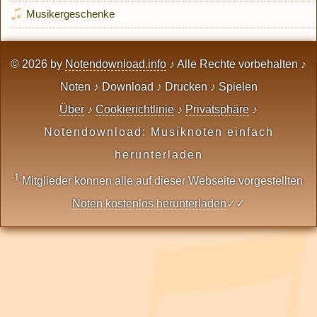
Musikergeschenke
© 2026 by
Notendownload.info
♪ Alle Rechte vorbehalten ♪
Noten ♪ Download ♪ Drucken ♪ Spielen
Über
♪
Cookierichtlinie
♪
Privatsphäre
♪
Notendownload: Musiknoten einfach
herunterladen
1
Mitglieder können alle auf dieser Webseite vorgestellten
Noten kostenlos herunterladen
✓✓