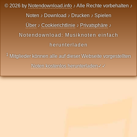
© 2026 by
Notendownload.info
♪ Alle Rechte vorbehalten ♪
Noten ♪ Download ♪ Drucken ♪ Spielen
Über
♪
Cookierichtlinie
♪
Privatsphäre
♪
Notendownload: Musiknoten einfach
herunterladen
1
Mitglieder können alle auf dieser Webseite vorgestellten
Noten kostenlos herunterladen
✓✓