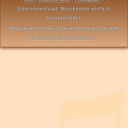
Notendownload: Musiknoten einfach
herunterladen
1
Mitglieder können alle auf dieser Webseite vorgestellten
Noten kostenlos herunterladen
✓✓