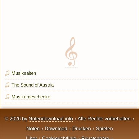
Musiksaiten
The Sound of Austria
Musikergeschenke
© 2026 by
Notendownload.info
♪ Alle Rechte vorbehalten ♪
Noten ♪ Download ♪ Drucken ♪ Spielen
Über
♪
Cookierichtlinie
♪
Privatsphäre
♪