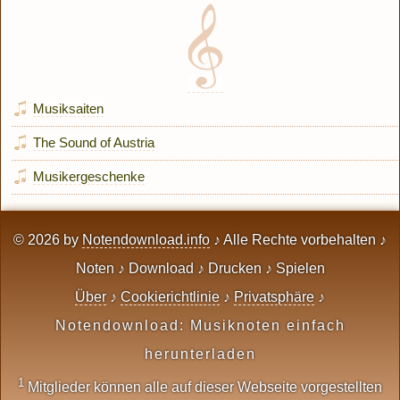
Musiksaiten
The Sound of Austria
Musikergeschenke
© 2026 by
Notendownload.info
♪ Alle Rechte vorbehalten ♪
Noten ♪ Download ♪ Drucken ♪ Spielen
Über
♪
Cookierichtlinie
♪
Privatsphäre
♪
Notendownload: Musiknoten einfach
herunterladen
1
Mitglieder können alle auf dieser Webseite vorgestellten