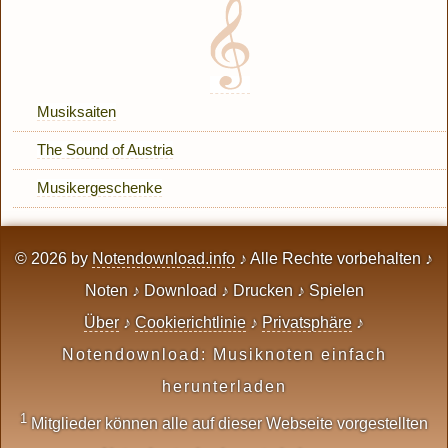
Musiksaiten
The Sound of Austria
Musikergeschenke
© 2026 by
Notendownload.info
♪ Alle Rechte vorbehalten ♪
Noten ♪ Download ♪ Drucken ♪ Spielen
Über
♪
Cookierichtlinie
♪
Privatsphäre
♪
Notendownload: Musiknoten einfach
herunterladen
1
Mitglieder können alle auf dieser Webseite vorgestellten