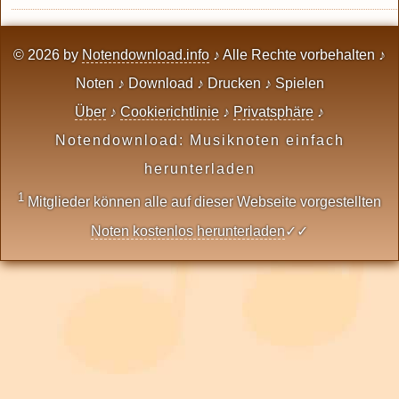
© 2026 by
Notendownload.info
♪ Alle Rechte vorbehalten ♪
Noten ♪ Download ♪ Drucken ♪ Spielen
Über
♪
Cookierichtlinie
♪
Privatsphäre
♪
Notendownload: Musiknoten einfach
herunterladen
1
Mitglieder können alle auf dieser Webseite vorgestellten
Noten kostenlos herunterladen
✓✓