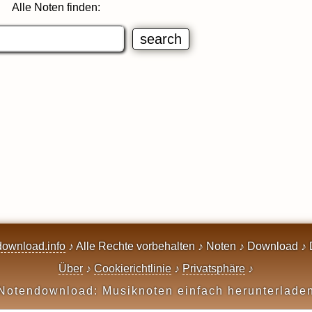
Alle Noten finden:
ownload.info
♪ Alle Rechte vorbehalten ♪ Noten ♪ Download ♪ 
Über
♪
Cookierichtlinie
♪
Privatsphäre
♪
Notendownload: Musiknoten einfach herunterlade