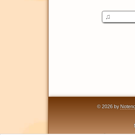
© 2026 by
Notend