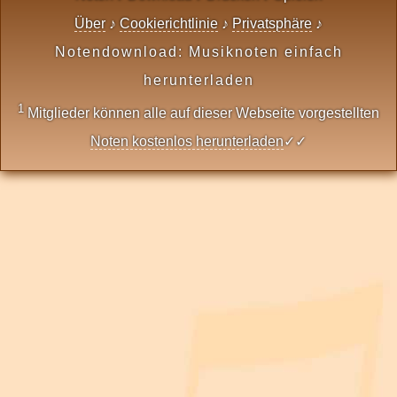
Über
♪
Cookierichtlinie
♪
Privatsphäre
♪
Notendownload: Musiknoten einfach
herunterladen
1
Mitglieder können alle auf dieser Webseite vorgestellten
Noten kostenlos herunterladen
✓✓