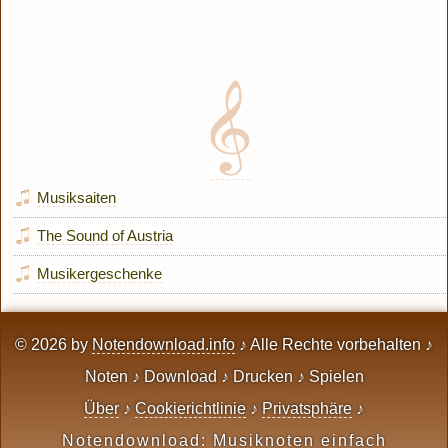
Musiksaiten
The Sound of Austria
Musikergeschenke
© 2026 by
Notendownload.info
♪ Alle Rechte vorbehalten ♪
Noten ♪ Download ♪ Drucken ♪ Spielen
Über
♪
Cookierichtlinie
♪
Privatsphäre
♪
Notendownload: Musiknoten einfach