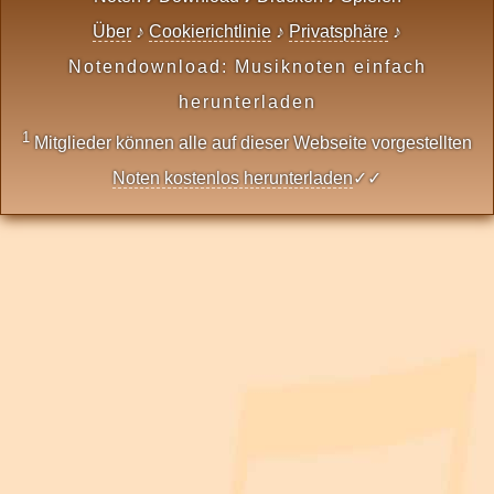
Über
♪
Cookierichtlinie
♪
Privatsphäre
♪
Notendownload: Musiknoten einfach
herunterladen
1
Mitglieder können alle auf dieser Webseite vorgestellten
Noten kostenlos herunterladen
✓✓