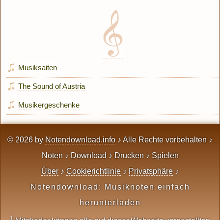
Musiksaiten
The Sound of Austria
Musikergeschenke
© 2026 by
Notendownload.info
♪ Alle Rechte vorbehalten ♪
Noten ♪ Download ♪ Drucken ♪ Spielen
Über
♪
Cookierichtlinie
♪
Privatsphäre
♪
Notendownload: Musiknoten einfach
herunterladen
1