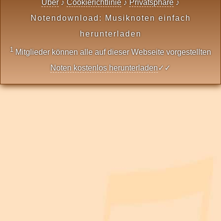
Über
♪
Cookierichtlinie
♪
Privatsphäre
♪
Notendownload: Musiknoten einfach
herunterladen
1
Mitglieder können alle auf dieser Webseite vorgestellten
Noten kostenlos herunterladen
✓✓