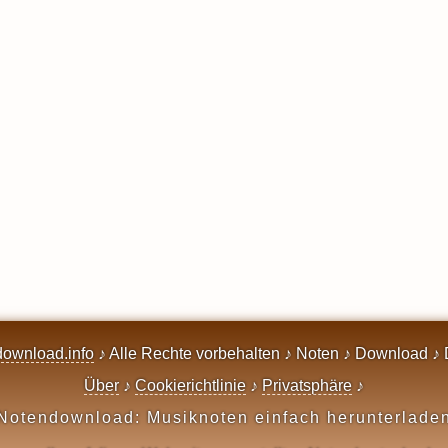
ownload.info
♪ Alle Rechte vorbehalten ♪ Noten ♪ Download ♪ 
Über
♪
Cookierichtlinie
♪
Privatsphäre
♪
Notendownload: Musiknoten einfach herunterlade