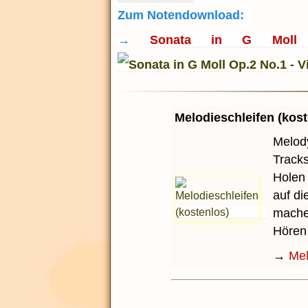
Zum Notendownload:
→
Sonata in G Moll 
Melodieschleifen (kost
Melody
Tracks
Holen
auf di
machen
Hören 
→
Mel