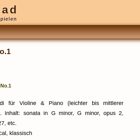
oad
pielen
o.1
 No.1
di für Violine & Piano (leichter bis mittlerer
). Inhalt: sonata in G minor, G minor, opus 2,
7, etc.
cal, klassisch