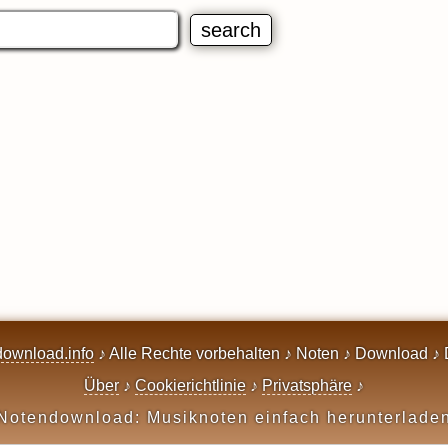
ownload.info
♪ Alle Rechte vorbehalten ♪ Noten ♪ Download ♪ 
Über
♪
Cookierichtlinie
♪
Privatsphäre
♪
Notendownload: Musiknoten einfach herunterlade