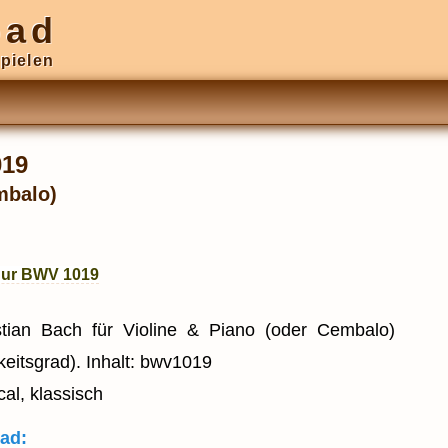
oad
pielen
019
mbalo)
Dur BWV 1019
ian Bach für Violine & Piano (oder Cembalo)
gkeitsgrad). Inhalt: bwv1019
cal, klassisch
ad: