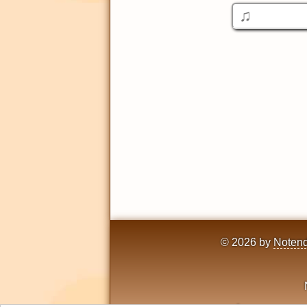
© 2026 by
Notend