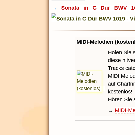
→
Sonata in G Dur BWV 101
MIDI-Melodien (kosten
Holen Sie 
diese hitv
Tracks cat
MIDI Melod
auf Chartni
kostenlos!
Hören Sie 
→
MIDI-Mel