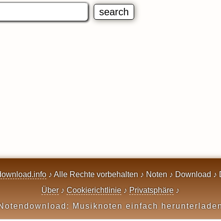
ownload.info
♪ Alle Rechte vorbehalten ♪ Noten ♪ Download ♪ 
Über
♪
Cookierichtlinie
♪
Privatsphäre
♪
Notendownload: Musiknoten einfach herunterlade