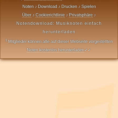
Noten ♪ Download ♪ Drucken ♪ Spielen
Über
♪
Cookierichtlinie
♪
Privatsphäre
♪
Notendownload: Musiknoten einfach
herunterladen
1
Mitglieder können alle auf dieser Webseite vorgestellten
Noten kostenlos herunterladen
✓✓