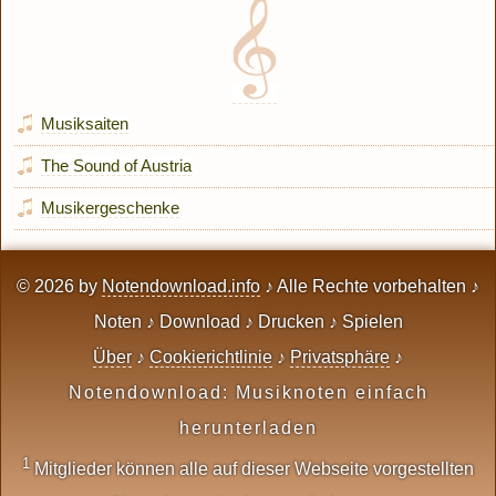
Musiksaiten
The Sound of Austria
Musikergeschenke
© 2026 by
Notendownload.info
♪ Alle Rechte vorbehalten ♪
Noten ♪ Download ♪ Drucken ♪ Spielen
Über
♪
Cookierichtlinie
♪
Privatsphäre
♪
Notendownload: Musiknoten einfach
herunterladen
1
Mitglieder können alle auf dieser Webseite vorgestellten