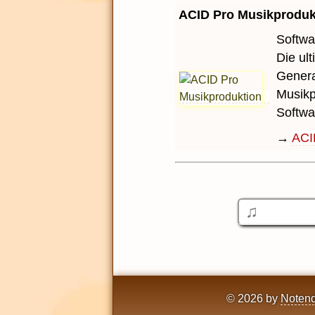
ACID Pro Musikproduk
Softwa
Die ul
Genera
Musikp
Softwa
→
ACI
© 2026 by
Notend