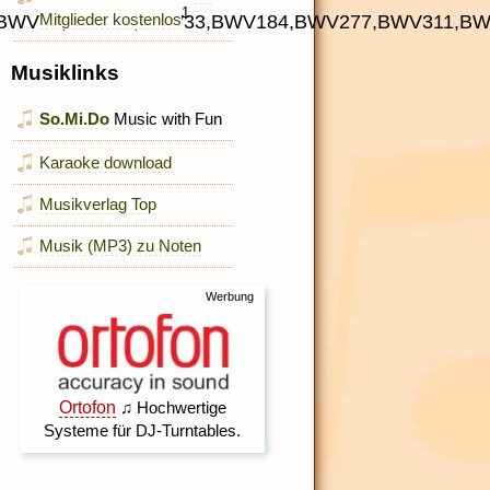
1
Mitglieder kostenlos
BWV41,BWV65,BWV33,BWV184,BWV277,BWV311,BW
Musiklinks
So.Mi.Do
Music with Fun
Karaoke download
Musikverlag Top
Musik (MP3) zu Noten