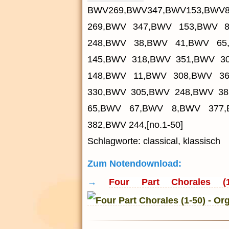
BWV269,BWV347,BWV153,BWV8
269,BWV 347,BWV 153,BWV 
248,BWV 38,BWV 41,BWV 65
145,BWV 318,BWV 351,BWV 3
148,BWV 11,BWV 308,BWV 3
330,BWV 305,BWV 248,BWV 3
65,BWV 67,BWV 8,BWV 377
382,BWV 244,[no.1-50]
Schlagworte: classical, klassisch
Zum Notendownload:
→
Four Part Chorales (