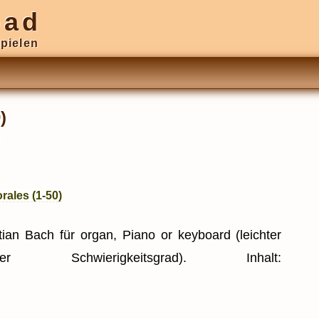
oad
pielen
)
d
rales (1-50)
an Bach für organ, Piano or keyboard (leichter
er Schwierigkeitsgrad). Inhalt: