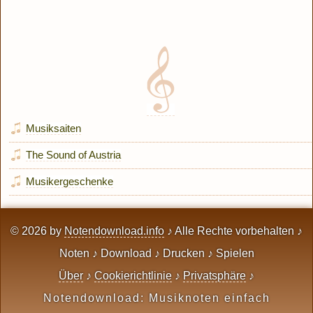
Musiksaiten
The Sound of Austria
Musikergeschenke
© 2026 by
Notendownload.info
♪ Alle Rechte vorbehalten ♪
Noten ♪ Download ♪ Drucken ♪ Spielen
Über
♪
Cookierichtlinie
♪
Privatsphäre
♪
Notendownload: Musiknoten einfach