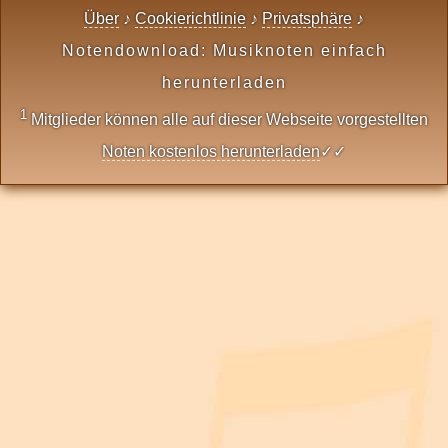
Über
♪
Cookierichtlinie
♪
Privatsphäre
♪
Notendownload: Musiknoten einfach
herunterladen
1
Mitglieder können alle auf dieser Webseite vorgestellten
Noten kostenlos herunterladen
✓✓