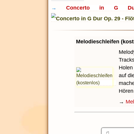
→
Concerto in G Du
Melodieschleifen (kost
Melody
Tracks
Holen
auf di
machen
Hören 
→
Mel