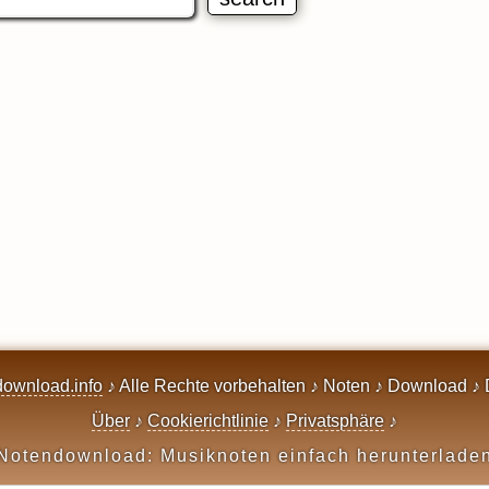
ownload.info
♪ Alle Rechte vorbehalten ♪ Noten ♪ Download ♪ 
Über
♪
Cookierichtlinie
♪
Privatsphäre
♪
Notendownload: Musiknoten einfach herunterlade