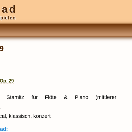
oad
pielen
9
Op. 29
p Stamitz für Flöte & Piano (mittlerer
.
al, klassisch, konzert
ad: