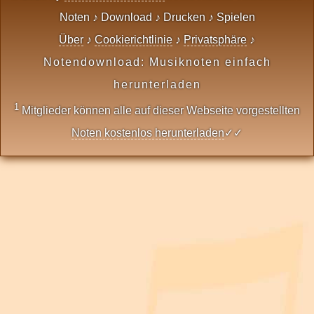
Noten ♪ Download ♪ Drucken ♪ Spielen
Über
♪
Cookierichtlinie
♪
Privatsphäre
♪
Notendownload: Musiknoten einfach
herunterladen
1
Mitglieder können alle auf dieser Webseite vorgestellten
Noten kostenlos herunterladen
✓✓