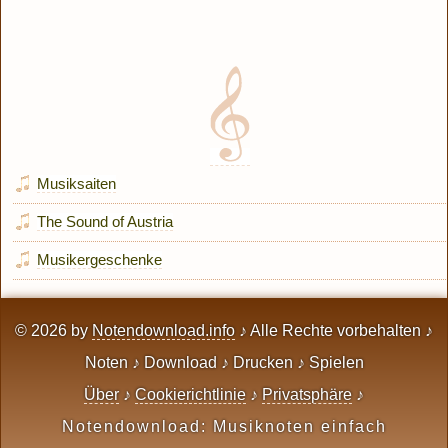
Musiksaiten
The Sound of Austria
Musikergeschenke
© 2026 by
Notendownload.info
♪ Alle Rechte vorbehalten ♪
Noten ♪ Download ♪ Drucken ♪ Spielen
Über
♪
Cookierichtlinie
♪
Privatsphäre
♪
Notendownload: Musiknoten einfach