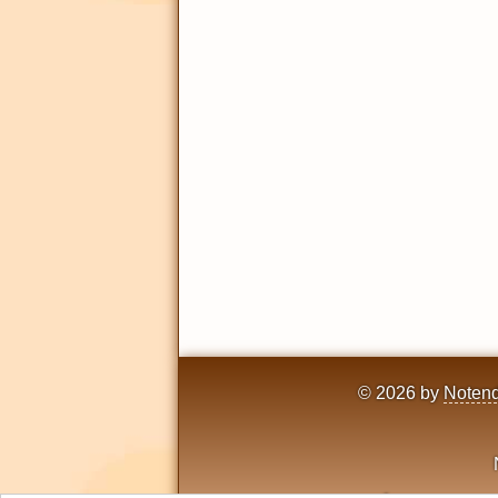
© 2026 by
Notend