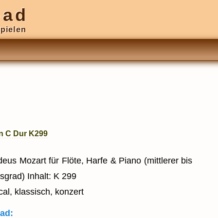
oad
pielen
n C Dur K299
s Mozart für Flöte, Harfe & Piano (mittlerer bis
sgrad) Inhalt: K 299
al, klassisch, konzert
ad: