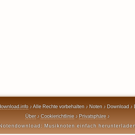
ownload.info
♪ Alle Rechte vorbehalten ♪ Noten ♪ Download ♪ 
Über
♪
Cookierichtlinie
♪
Privatsphäre
♪
Notendownload: Musiknoten einfach herunterlade