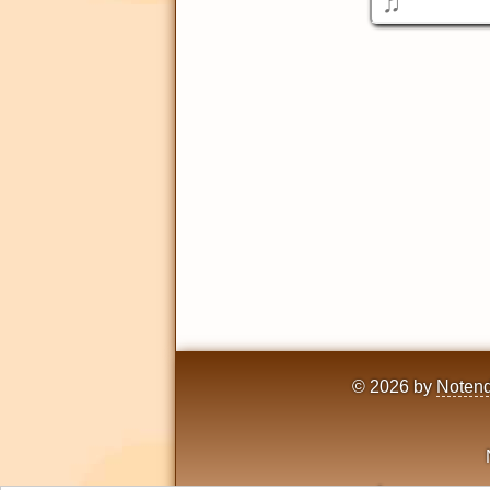
© 2026 by
Notend