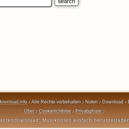
ownload.info
♪ Alle Rechte vorbehalten ♪ Noten ♪ Download ♪ 
Über
♪
Cookierichtlinie
♪
Privatsphäre
♪
Notendownload: Musiknoten einfach herunterlade