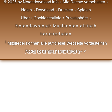
© 2026 by
Notendownload.info
♪ Alle Rechte vorbehalten ♪
Noten ♪ Download ♪ Drucken ♪ Spielen
Über
♪
Cookierichtlinie
♪
Privatsphäre
♪
Notendownload: Musiknoten einfach
herunterladen
1
Mitglieder können alle auf dieser Webseite vorgestellten
Noten kostenlos herunterladen
✓✓