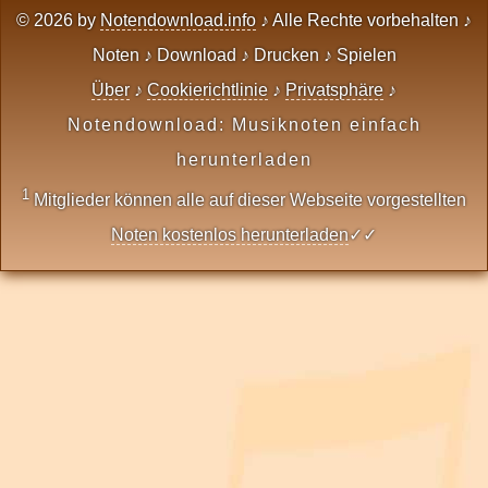
© 2026 by
Notendownload.info
♪ Alle Rechte vorbehalten ♪
Noten ♪ Download ♪ Drucken ♪ Spielen
Über
♪
Cookierichtlinie
♪
Privatsphäre
♪
Notendownload: Musiknoten einfach
herunterladen
1
Mitglieder können alle auf dieser Webseite vorgestellten
Noten kostenlos herunterladen
✓✓