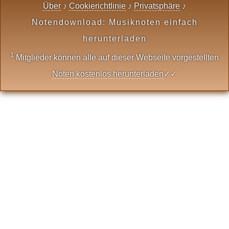
Über
♪
Cookierichtlinie
♪
Privatsphäre
♪
Notendownload: Musiknoten einfach
herunterladen
1
Mitglieder können alle auf dieser Webseite vorgestellten
Noten kostenlos herunterladen
✓✓