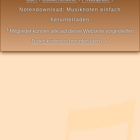
Notendownload: Musiknoten einfach
herunterladen
1
Mitglieder können alle auf dieser Webseite vorgestellten
Noten kostenlos herunterladen
✓✓