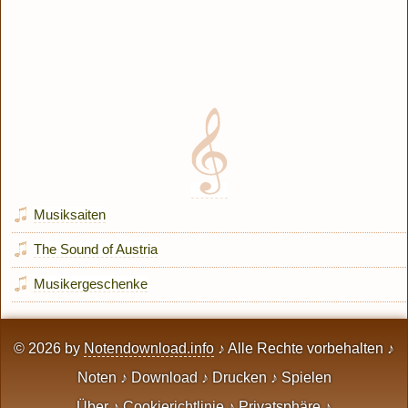
Musiksaiten
The Sound of Austria
Musikergeschenke
© 2026 by
Notendownload.info
♪ Alle Rechte vorbehalten ♪
Noten ♪ Download ♪ Drucken ♪ Spielen
Über
♪
Cookierichtlinie
♪
Privatsphäre
♪