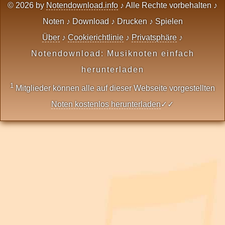
© 2026 by
Notendownload.info
♪ Alle Rechte vorbehalten ♪
Noten ♪ Download ♪ Drucken ♪ Spielen
Über
♪
Cookierichtlinie
♪
Privatsphäre
♪
Notendownload: Musiknoten einfach
herunterladen
1
Mitglieder können alle auf dieser Webseite vorgestellten
Noten kostenlos herunterladen
✓✓