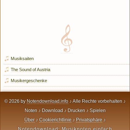
Musiksaiten
The Sound of Austria
Musikergeschenke
© 2026 by
Notendownload.info
♪ Alle Rechte vorbehalten ♪
Noten ♪ Download ♪ Drucken ♪ Spielen
Über
♪
Cookierichtlinie
♪
Privatsphäre
♪
Notendownload: Musiknoten einfach