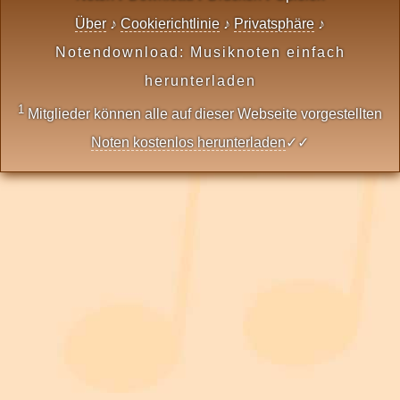
Über
♪
Cookierichtlinie
♪
Privatsphäre
♪
Notendownload: Musiknoten einfach
herunterladen
1
Mitglieder können alle auf dieser Webseite vorgestellten
Noten kostenlos herunterladen
✓✓