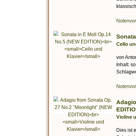
klassisch
Notenvo
Sonata
Cello un
von Anton
Inhalt: s
Schlagwor
Notenvo
Adagio
EDITIO
Violine 
Dies ist 