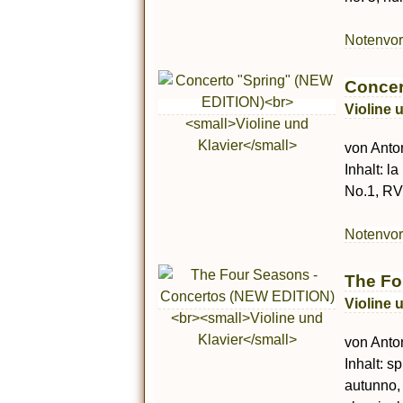
Notenvo
Concer
Violine 
von Anton
Inhalt: l
No.1, RV 
Notenvo
The Fo
Violine 
von Anton
Inhalt: s
autunno, 