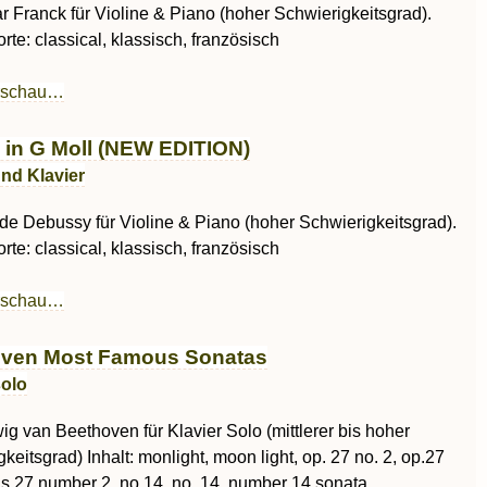
 Franck für Violine & Piano (hoher Schwierigkeitsgrad).
te: classical, klassisch, französisch
rschau…
 in G Moll (NEW EDITION)
und Klavier
de Debussy für Violine & Piano (hoher Schwierigkeitsgrad).
te: classical, klassisch, französisch
rschau…
ven Most Famous Sonatas
solo
g van Beethoven für Klavier Solo (mittlerer bis hoher
keitsgrad) Inhalt: monlight, moon light, op. 27 no. 2, op.27
us 27 number 2, no.14, no. 14, number 14,sonata