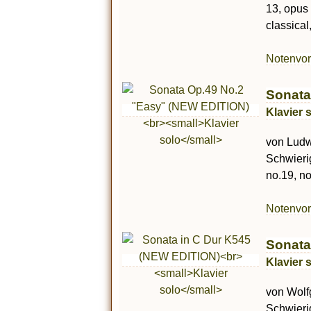
13, opus 
classical
Notenvo
Sonata
Klavier 
von Ludwi
Schwierig
no.19, no
Notenvo
Sonata
Klavier 
von Wolf
Schwierig