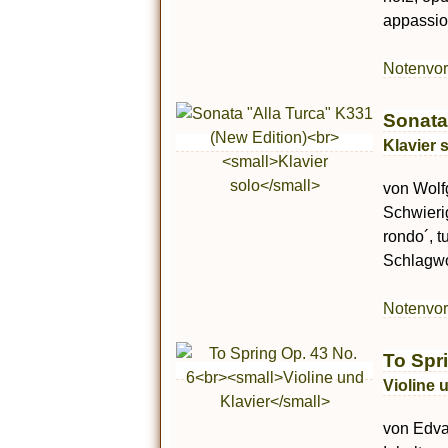
appassio
Notenvo
Sonata
Klavier 
von Wolf
Schwierig
rondo´, t
Schlagwor
Notenvo
To Spr
Violine 
von Edvar