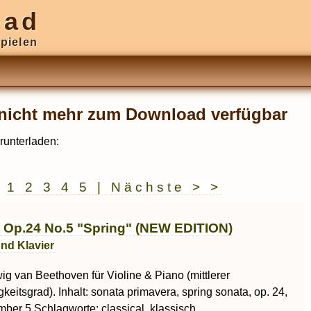
oad
pielen
r nicht mehr zum Download verfügbar
runterladen:
|
1
2
3
4
5
|
Nächste > >
 Op.24 No.5 "Spring" (NEW EDITION)
und Klavier
g van Beethoven für Violine & Piano (mittlerer
keitsgrad). Inhalt: sonata primavera, spring sonata, op. 24,
mber 5 Schlagworte: classical, klassisch