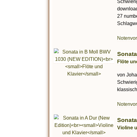
Schwieri
download.
27 numbe
Schlagwor
Notenvo
Sonata
Flöte un
von Johan
Schwieri
klassisc
Notenvo
Sonata 
Violine 