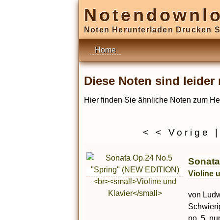
Notendownl
Noten Herunterladen Drucken S
Home
Diese Noten sind leide
Hier finden Sie ähnliche Noten zum He
< < Vorige
Sonata
Violine 
von Ludwi
Schwierig
no. 5, nu