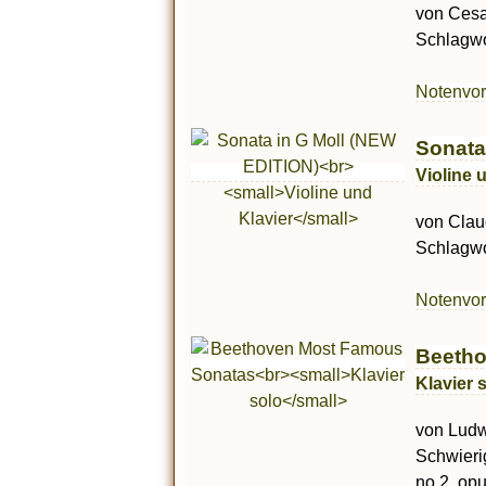
von Cesar
Schlagwor
Notenvo
Sonata
Violine 
von Clau
Schlagwor
Notenvo
Beetho
Klavier 
von Ludwi
Schwierig
no.2, op