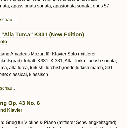
nata, apassionata sonata, apasionata sonata, opus 57,...
rschau…
 "Alla Turca" K331 (New Edition)
solo
gang Amadeus Mozart für Klavier Solo (mittlerer
keitsgrad). Inhalt: K331, K 331, Alla Turka, turkish sonata,
urca, alla turca, turkish, turchish,rondo,turkish march, 331
te: classical, klassisch
rschau…
ing Op. 43 No. 6
und Klavier
d Grieg für Violine & Piano (mittlerer Schwierigkeitsgrad).