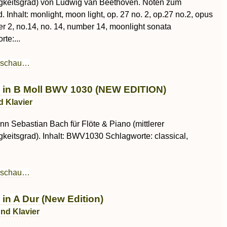
gkeitsgrad) von Ludwig van Beethoven. Noten zum
 Inhalt: monlight, moon light, op. 27 no. 2, op.27 no.2, opus
r 2, no.14, no. 14, number 14, moonlight sonata
te:...
rschau…
 in B Moll BWV 1030 (NEW EDITION)
d Klavier
n Sebastian Bach für Flöte & Piano (mittlerer
gkeitsgrad). Inhalt: BWV1030 Schlagworte: classical,
h
rschau…
in A Dur (New Edition)
und Klavier