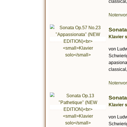
classical
Notenvo
Sonata
Klavier 
von Ludw
Schwierig
apasiona
classical
Notenvo
Sonata
Klavier 
von Ludw
Schwierig