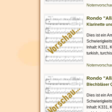
Notenvorsch
Rondo "All
Klarinette un
Dies ist ein A
Schwierigkeit
Inhalt: K331, K
turkish, turch
Notenvorsch
Rondo "All
Blechbläser Q
Dies ist ein A
Schwierigkeit
Inhalt: K331, K