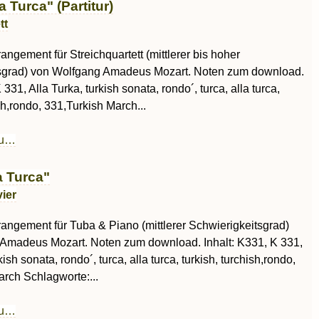
 Turca" (Partitur)
tt
rangement für Streichquartett (mittlerer bis hoher
sgrad) von Wolfgang Amadeus Mozart. Noten zum download.
 331, Alla Turka, turkish sonata, rondo´, turca, alla turca,
ish,rondo, 331,Turkish March...
au…
 Turca"
ier
rrangement für Tuba & Piano (mittlerer Schwierigkeitsgrad)
Amadeus Mozart. Noten zum download. Inhalt: K331, K 331,
kish sonata, rondo´, turca, alla turca, turkish, turchish,rondo,
rch Schlagworte:...
au…