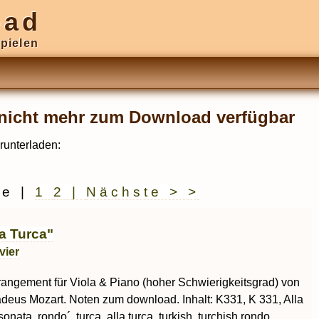
oad
pielen
r nicht mehr zum Download verfügbar
runterladen:
ge
|
1
2
|
Nächste > >
a Turca"
vier
rrangement für Viola & Piano (hoher Schwierigkeitsgrad) von
eus Mozart. Noten zum download. Inhalt: K331, K 331, Alla
sonata, rondo´, turca, alla turca, turkish, turchish,rondo,