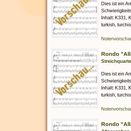
Dies ist ein Ar
Schwierigkeit
Inhalt: K331, K
turkish, turch
Notenvorsch
Rondo "All
Streichquarte
Dies ist ein Ar
Schwierigkeit
Inhalt: K331, K
turkish, turch
Notenvorsch
Rondo "All