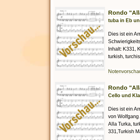
Rondo "All
tuba in Eb un
Dies ist ein A
Schwierigkeit
Inhalt: K331, K
turkish, turch
Notenvorsch
Rondo "All
Cello und Kla
Dies ist ein A
von Wolfgang 
Alla Turka, tur
331,Turkish Ma