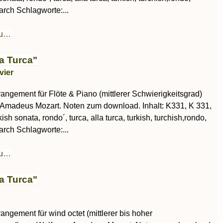
rch Schlagworte:...
au…
a Turca"
vier
rrangement für Flöte & Piano (mittlerer Schwierigkeitsgrad)
Amadeus Mozart. Noten zum download. Inhalt: K331, K 331,
kish sonata, rondo´, turca, alla turca, turkish, turchish,rondo,
rch Schlagworte:...
au…
a Turca"
rangement für wind octet (mittlerer bis hoher