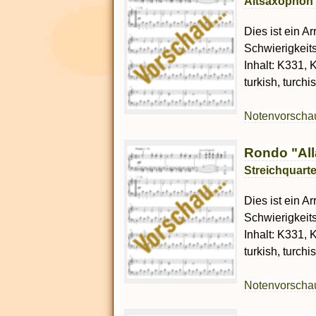
Altsaxophon 
Dies ist ein A
Schwierigkeit
Inhalt: K331, K
turkish, turch
Notenvorsch
Rondo "All
Streichquarte
Dies ist ein Ar
Schwierigkeit
Inhalt: K331, K
turkish, turch
Notenvorsch