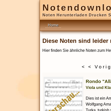
Notendownl
Noten Herunterladen Drucken S
Home
Diese Noten sind leide
Hier finden Sie ähnliche Noten zum He
< < Vori
Rondo "All
Viola und Kla
Dies ist ein A
Wolfgang Amad
Turka, turkish 