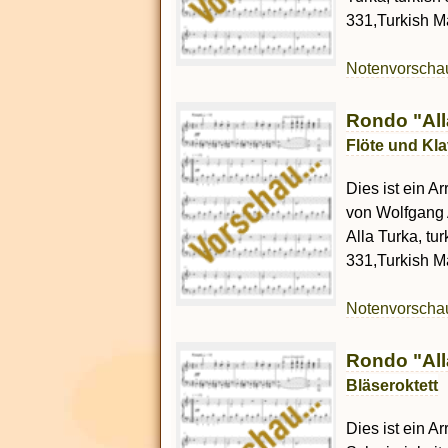
331,Turkish Ma
Notenvorsch
Rondo "All
Flöte und Kla
Dies ist ein A
von Wolfgang 
Alla Turka, tur
331,Turkish Ma
Notenvorsch
Rondo "All
Bläseroktett
Dies ist ein Ar