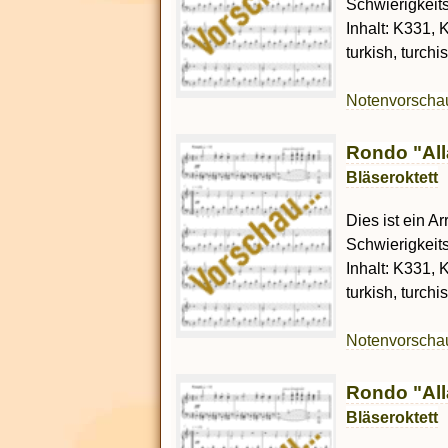
Schwierigkeit
Inhalt: K331, K
turkish, turch
Notenvorsch
Rondo "All
Bläseroktett
Dies ist ein Ar
Schwierigkeit
Inhalt: K331, K
turkish, turch
Notenvorsch
Rondo "Alla
Bläseroktett