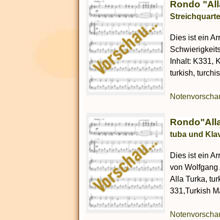
Rondo "Alla
Streichquarte
Dies ist ein Ar
Schwierigkeit
Inhalt: K331, K
turkish, turch
Notenvorsch
Rondo"Alla
tuba und Klav
Dies ist ein A
von Wolfgang 
Alla Turka, tur
331,Turkish Ma
Notenvorsch