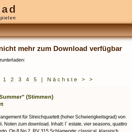
oad
pielen
r nicht mehr zum Download verfügbar
runterladen:
|
1
2
3
4
5
|
Nächste > >
"Summer" (Stimmen)
tt
rrangement für Streichquartett (hoher Schwierigkeitsgrad) von
i. Noten zum download. Inhalt: l´ estate, vier seasons, quattro
erto, Op.8 No.2, RV 315 Schlagworte: classical, klassisch,