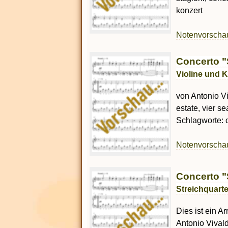
konzert
Notenvorsch
Concerto 
Violine und K
von Antonio Vi
estate, vier s
Schlagworte: c
Notenvorsch
Concerto 
Streichquarte
Dies ist ein A
Antonio Vivald