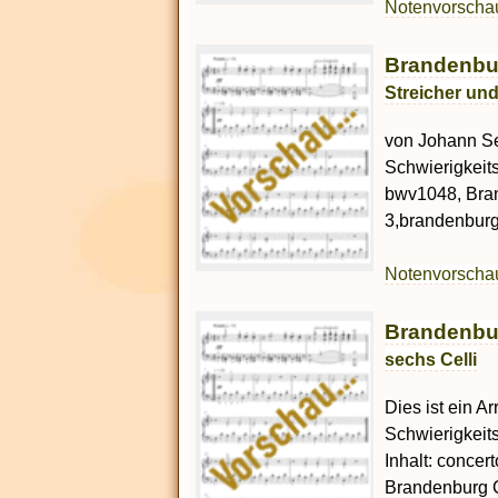
Notenvorsch
Brandenbur
Streicher un
von Johann Se
Schwierigkeit
bwv1048, Bra
3,brandenburg 
Notenvorsch
Brandenbur
sechs Celli
Dies ist ein A
Schwierigkeit
Inhalt: conce
Brandenburg C