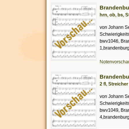
Brandenbur
hrn, ob, bs, 
von Johann Seb
Schwierigkeit
bwv1046, Bra
1,brandenburg 
Notenvorsch
Brandenbur
2 fl, Streich
von Johann Seb
Schwierigkeit
bwv1049, Bra
4,brandenburg 