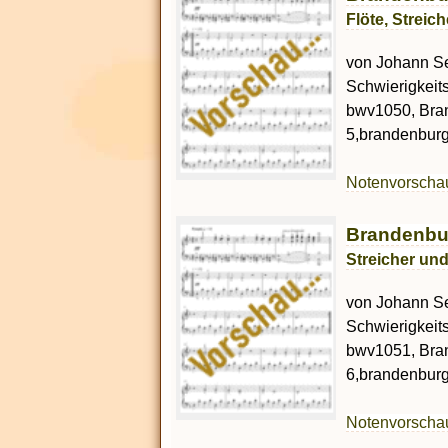
Flöte, Strei
von Johann Seb
Schwierigkeit
bwv1050, Bra
5,brandenburg 
Notenvorsch
Brandenbur
Streicher un
von Johann Se
Schwierigkeit
bwv1051, Bra
6,brandenburg 
Notenvorsch