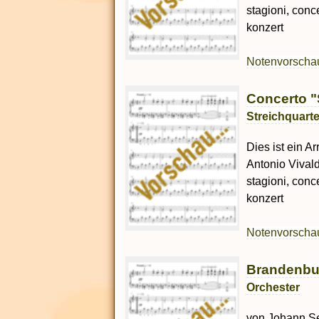
stagioni, conc
konzert
Notenvorsch
Concerto "
Streichquarte
Dies ist ein A
Antonio Vivald
stagioni, conc
konzert
Notenvorsch
Brandenbu
Orchester
von Johann Seb