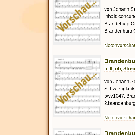
von Johann Seb
Inhalt: concert
Brandeburg C
Brandenburg C
Notenvorsch
Brandenbur
tr, fl, ob, St
von Johann Seb
Schwierigkeit
bwv1047, Bra
2,brandenburg 
Notenvorsch
Brandenbu